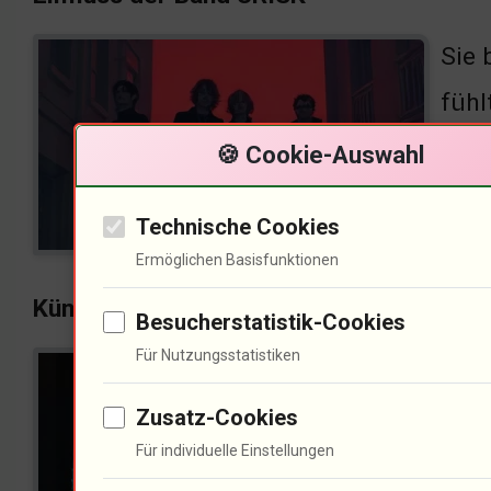
Sie 
fühl
kam 
🍪 Cookie-Auswahl
50% 
Technische Cookies
Gren
Ermöglichen Basisfunktionen
Künstlerische Ansätze von KRÄHENFELD
Besucherstatistik-Cookies
Für Nutzungsstatistiken
URIS
Esse
Zusatz-Cookies
Für individuelle Einstellungen
unse