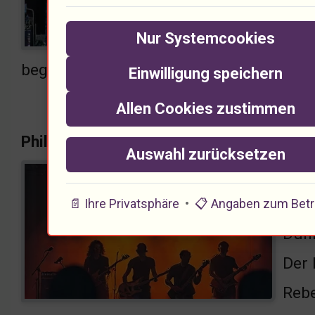
mitg
Nur Systemcookies
Pass
begeistert. Was kommt als Nächstes fü
Einwilligung speichern
Allen Cookies zustimmen
Philosophie der Musik im Metal
Auswahl zurücksetzen
Über
spür
📄 Ihre Privatsphäre
•
📋 Angaben zum Betr
Dunk
Der 
Rebe