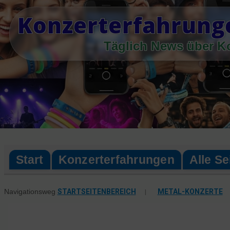
Skip
Konzerterfahrung
to
content
Täglich News über K
Start
Konzerterfahrungen
Alle Se
STARTSEITENBEREICH
|
METAL-KONZERTE
Navigationsweg