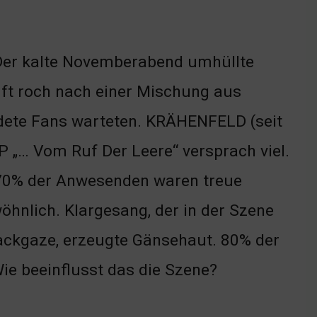
 Der kalte Novemberabend umhüllte
Luft roch nach einer Mischung aus
dete Fans warteten. KRÄHENFELD (seit
LP „… Vom Ruf Der Leere“ versprach viel.
 70% der Anwesenden waren treue
öhnlich. Klargesang, der in der Szene
lackgaze, erzeugte Gänsehaut. 80% der
Wie beeinflusst das die Szene?