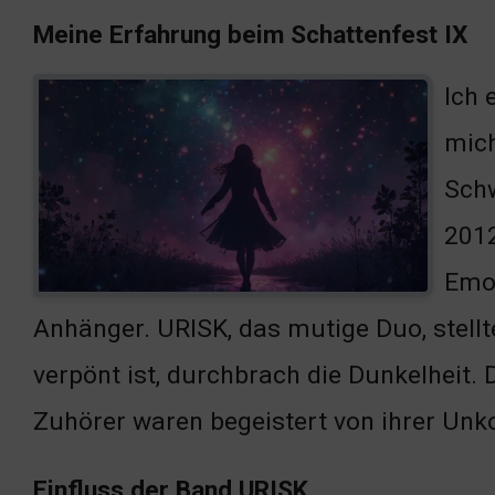
Meine Erfahrung beim Schattenfest IX
Ich 
mich
Schw
2012
Emot
Anhänger. URISK, das mutige Duo, stellt
verpönt ist, durchbrach die Dunkelheit
Zuhörer waren begeistert von ihrer Unkon
Einfluss der Band URISK