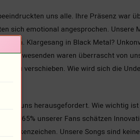
beeindruckten uns alle. Ihre Präsenz war 
ten sich emotional angesprochen. Unsere
gut an. Klargesang in Black Metal? Unkonve
der Anwesenden waren überrascht von unse
zen zu verschieben. Wie wird sich die Und
K hat uns herausgefordert. Wie wichtig ist
nziell! 65% unserer Fans schätzen Innova
r Markenzeichen. Unsere Songs sind keine 