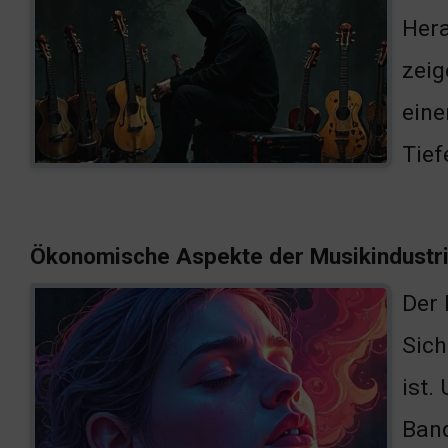
Hera
zeig
eine
Tief
Ökonomische Aspekte der Musikindustr
Der 
Sich
ist.
Band