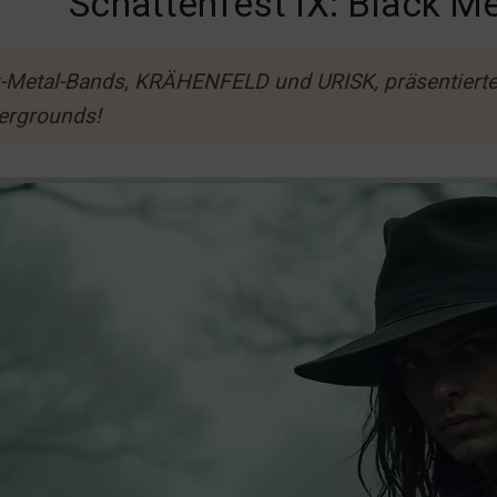
Schattenfest IX: Black M
ack-Metal-Bands, KRÄHENFELD und URISK, präsentiert
dergrounds!