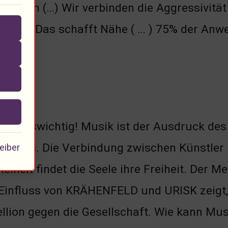
erissen (…) Wir verbinden die Aggressivitä
agen. Das schafft Nähe ( … ) 75% der Anwe
r uns?
lebenswichtig! Musik ist der Ausdruck de
en das. Die Verbindung zwischen Künstler u
eiber
elheit findet die Seele ihre Freiheit. Der M
Einfluss von KRÄHENFELD und URISK zeigt, d
llion gegen die Gesellschaft. Wie kann Mus