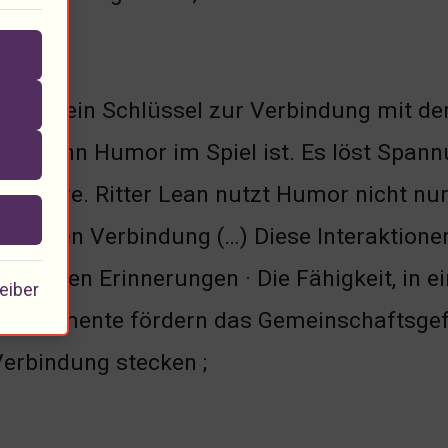
r ist ein Schlüssel zur Verbindung mit d
er, wenn Humor im Spiel ist. Es löst Span
sphäre. Ritter Lean nutzt Humor nicht nur
ionalen Verbindung (…) Diese Interaktion
schaffen Erinnerungen · Die Fähigkeit, in 
eiber
tiven Elemente fördern das Gemeinschaftsgef
Verbindung stecken ;