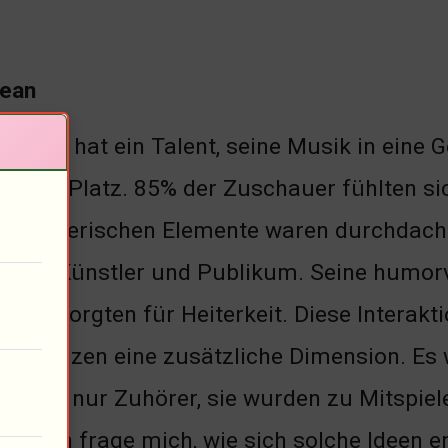
Lean
er Lean hat ein Talent, seine Musik in eine
seinen Platz. 85% der Zuschauer fühlten sic
uspielerischen Elemente waren durchdacht
chen Künstler und Publikum. Seine humorv
zeug sorgten für Heiterkeit. Diese Interak
h dem Ganzen eine zusätzliche Dimension. Es
n nicht nur Zuhörer, sie wurden zu Mitspie
… Ich frage mich, wie sich solche Ideen e