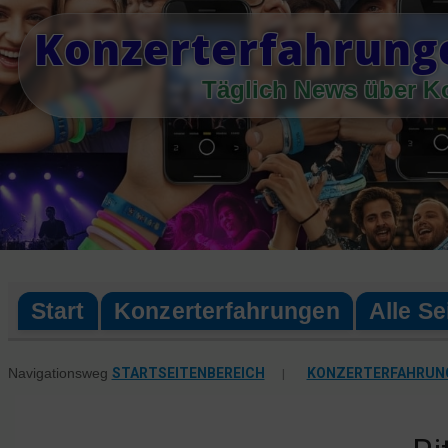
Skip
Konzerterfahrung
to
content
Täglich News über K
Start
Konzerterfahrungen
Alle Se
STARTSEITENBEREICH
|
KONZERTERFAHRUN
Navigationsweg