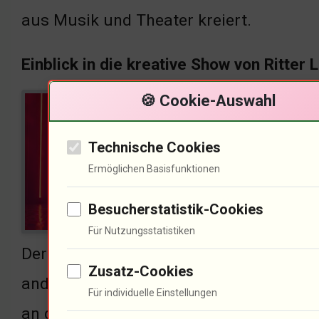
aus Musik und Theater kreiert.
Einblick in die kreative Show von Ritter 
🍪 Cookie-Auswahl
Ritt
hat 
Technische Cookies
scha
Ermöglichen Basisfunktionen
zwis
Besucherstatistik-Cookies
Flug
Für Nutzungsstatistiken
Der Erzähler, der diebegleitete, verlie
Zusatz-Cookies
andere Welt eintauchten. Die Fans ware
Für individuelle Einstellungen
an das Konzertformat ist bemerkenswert 