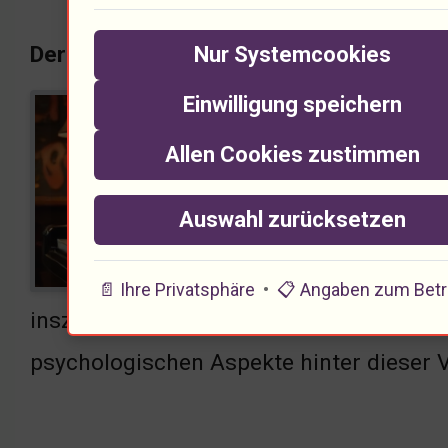
Der Einfluss von Humor in der Musik
Nur Systemcookies
Einwilligung speichern
Humo
wohl
Allen Cookies zustimmen
Atmo
Auswahl zurücksetzen
emot
und 
📄 Ihre Privatsphäre
•
📋 Angaben zum Betr
inszenieren, ist innovativ. Solche krea
psychologischen Aspekte hinter dieser 