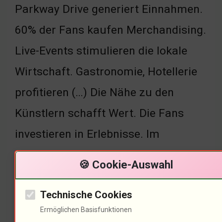
Parkway Drive generiert Einnahmen.
60% der Fans kaufen Merchandising.
Live-Events stimulieren die lokale
Wirtschaft. Gastronomie, Hotellerie
profitieren (…) Die Nähe zu den
Künstlern schafft Wert. Die Fans
investieren in Erlebnisse. Im
Metropol war die Atmosphäre voller
🍪 Cookie-Auswahl
Konsumfreude. Solche Events sind
Technische Cookies
wirtschaftlich wertvoll. Wie wird die
Ermöglichen Basisfunktionen
Musikindustrie durch Live-Events