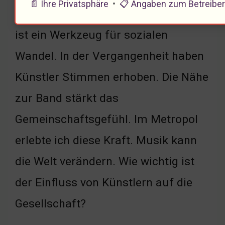
📄 Ihre Privatsphäre
•
📋 Angaben zum Betreibe
Fans fühlen sich ermutigt » Musik
ist ein Werkzeug für sozialen
Wandel. In der Vergangenheit haben
Künstler Stimmen erhoben. Die Nähe
zur Band stärkt das
Gemeinschaftsgefühl. Im Metropol
erlebte ich diese Kraft. Musik kann
die Welt verändern. Wie wichtig ist
der Einfluss von Künstlern auf die
Gesellschaft?