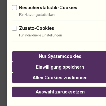
transformiert?
Besucherstatistik-Cookies
Für Nutzungsstatistiken
Zusatz-Cookies
Politische Dimensionen von
Für individuelle Einstellungen
Musik
Nur Systemcookies
Einwilligung speichern
Allen Cookies zustimmen
Auswahl zurücksetzen
Parkway Drive inspiriert. 70% der