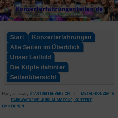
Skip
Konzerterfahrungenteilen.de
to
Täglich News über Konzerte
content
Start
Konzerterfahrungen
Alle Seiten im Überblick
Unser Leitbild
Die Köpfe dahinter
Seitenübersicht
STARTSEITENBEREICH
|
METAL-KONZERTE
Navigationsweg
|
PARKWAY DRIVE: JUBILÄUMSTOUR, KONZERT,
EMOTIONEN