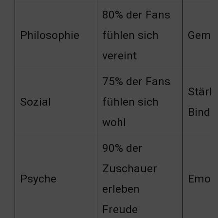
80% der Fans
Philosophie
fühlen sich
Gemei
vereint
75% der Fans
Stärk
Sozial
fühlen sich
Bindu
wohl
90% der
Zuschauer
Psyche
Emoti
erleben
Freude