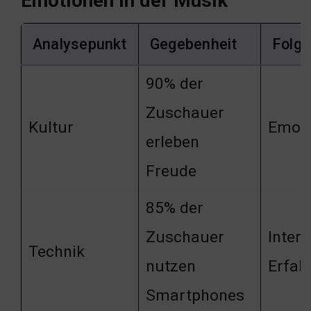
Emotionen in der Musik
Analysepunkt
Gegebenheit
Folge
90% der
Zuschauer
Kultur
Emoti
erleben
Freude
85% der
Zuschauer
Intera
Technik
nutzen
Erfah
Smartphones