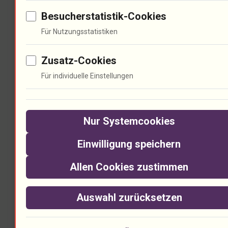
Künstler und Fan noch stärker.
Besucherstatistik-Cookies
Für Nutzungsstatistiken
Informationsübersicht über
Zusatz-Cookies
den Einfluss von Live-Events
Für individuelle Einstellungen
Analysepunkt
Gegebenheit
Folger
Nur Systemcookies
80% der Fans
Einwilligung speichern
fühlen sich
Stärku
Kultur
Allen Cookies zustimmen
emotional
Musikk
verbunden
Auswahl zurücksetzen
75% der
dass L