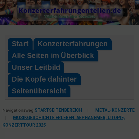
Skip
Konzerterfahrungenteilen.de
to
Täglich News über Konzerte
content
Start
Konzerterfahrungen
Alle Seiten im Überblick
Unser Leitbild
Die Köpfe dahinter
Seitenübersicht
STARTSEITENBEREICH
|
METAL-KONZERTE
Navigationsweg
|
MUSIKGESCHICHTE ERLEBEN: AEPHANEMER, UTOPIE,
KONZERTTOUR 2025