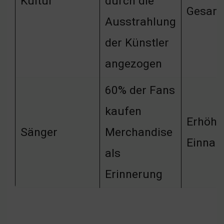
Kultur
durch die
Gesamt
Ausstrahlung
der Künstler
angezogen
60% der Fans
kaufen
Erhöhu
Sänger
Merchandise
Einna
als
Erinnerung