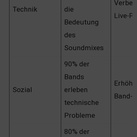
Verbes
Technik
die
Live-P
Bedeutung
des
Soundmixes
90% der
Bands
Erhöhu
Sozial
erleben
Band-R
technische
Probleme
80% der