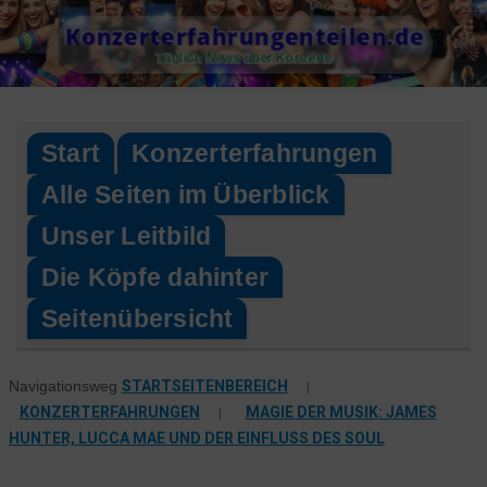
Skip
Konzerterfahrungenteilen.de
to
Täglich News über Konzerte
content
Start
Konzerterfahrungen
Alle Seiten im Überblick
Unser Leitbild
Die Köpfe dahinter
Seitenübersicht
STARTSEITENBEREICH
|
Navigationsweg
KONZERTERFAHRUNGEN
|
MAGIE DER MUSIK: JAMES
HUNTER, LUCCA MAE UND DER EINFLUSS DES SOUL