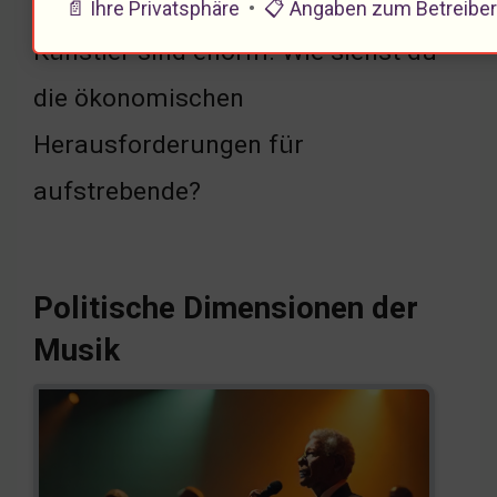
Herausforderungen für neue
📄 Ihre Privatsphäre
•
📋 Angaben zum Betreibe
Künstler sind enorm. Wie siehst du
die ökonomischen
Herausforderungen für
aufstrebende?
Politische Dimensionen der
Musik