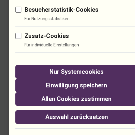
Besucherstatistik-Cookies
Musik kann auch Traumata
Für Nutzungsstatistiken
ansprechen. In der Therapie wird
Musik oft als Werkzeug eingesetzt.
Zusatz-Cookies
Für individuelle Einstellungen
Ihre Texte berühren die Seele. Sie
können unbewusste Konflikte
Nur Systemcookies
ansprechen. Musik ist eine
Einwilligung speichern
universelle Sprache. Wie denkst du
Allen Cookies zustimmen
über die heilende Kraft der Musik?
Auswahl zurücksetzen
Ökonomische Aspekte der