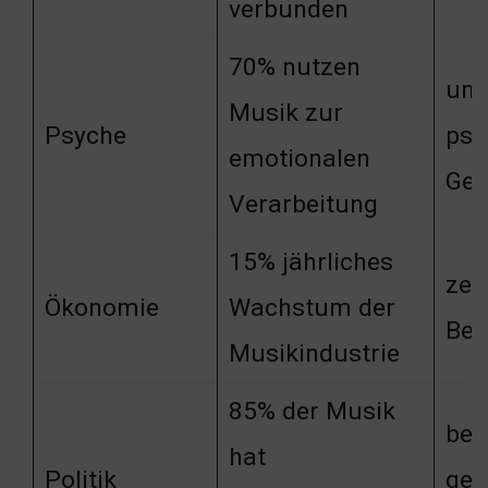
verbunden
70% nutzen
unt
Musik zur
Psyche
psy
emotionalen
Ges
Verarbeitung
15% jährliches
zei
Ökonomie
Wachstum der
Bed
Musikindustrie
85% der Musik
bee
hat
Politik
ges