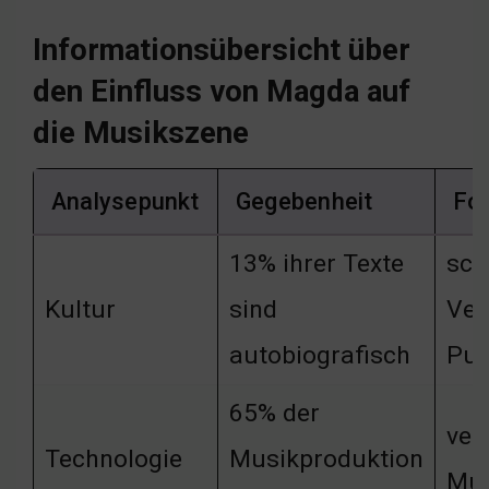
Informationsübersicht über
den Einfluss von Magda auf
die Musikszene
Analysepunkt
Gegebenheit
Fo
13% ihrer Texte
sch
Kultur
sind
Ver
autobiografisch
Pub
65% der
ver
Technologie
Musikproduktion
Mus