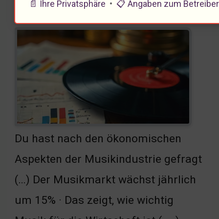
📄 Ihre Privatsphäre
•
📋 Angaben zum Betreibe
Musikindustrie
Du hast nach den ökonomischen
Aspekten der Musikindustrie gefragt
(…) Der Musikmarkt wächst jährlich
um 15% · Das zeigt, wie wichtig