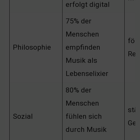
erfolgt digital
75% der
Menschen
för
Philosophie
empfinden
Ref
Musik als
Lebenselixier
80% der
Menschen
stä
Sozial
fühlen sich
Gem
durch Musik