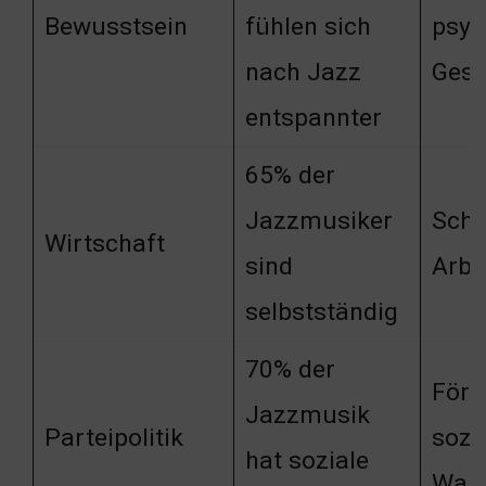
Bewusstsein
fühlen sich
psyc
nach Jazz
Gesu
entspannter
65% der
Jazzmusiker
Scha
Wirtschaft
sind
Arbe
selbstständig
70% der
Förd
Jazzmusik
Parteipolitik
sozi
hat soziale
Wan