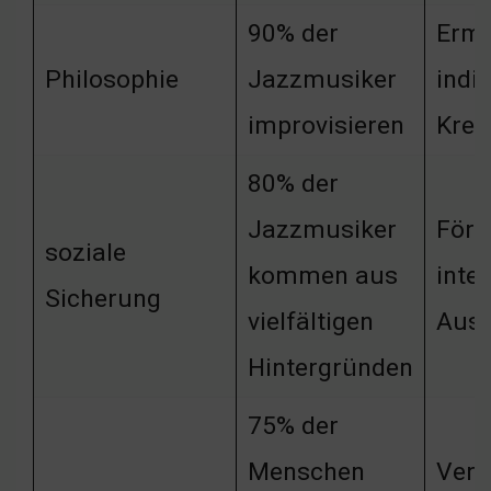
90% der
Ermu
Philosophie
Jazzmusiker
indiv
improvisieren
Kreat
80% der
Jazzmusiker
Förd
soziale
kommen aus
inter
Sicherung
vielfältigen
Aus
Hintergründen
75% der
Menschen
Verb