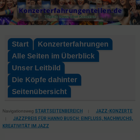
Skip
Konzerterfahrungenteilen.de
to
Täglich News über Konzerte
content
Start
Konzerterfahrungen
Alle Seiten im Überblick
Unser Leitbild
Die Köpfe dahinter
Seitenübersicht
STARTSEITENBEREICH
|
JAZZ-KONZERTE
Navigationsweg
|
JAZZPREIS FÜR HANNO BUSCH: EINFLUSS, NACHWUCHS,
KREATIVITÄT IM JAZZ