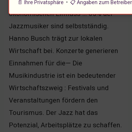
Der Jazz hat einen signifikanten
📄 Ihre Privatsphäre
•
📋 Angaben zum Betreibe
ökonomischen Einfluss … 65% der
Jazzmusiker sind selbstständig.
Hanno Busch trägt zur lokalen
Wirtschaft bei. Konzerte generieren
Einnahmen für die— Die
Musikindustrie ist ein bedeutender
Wirtschaftszweig : Festivals und
Veranstaltungen fördern den
Tourismus. Der Jazz hat das
Potenzial, Arbeitsplätze zu schaffen.