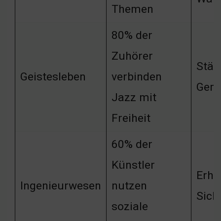
Themen
80% der
Zuhörer
Stär
Geistesleben
verbinden
Geme
Jazz mit
Freiheit
60% der
Künstler
Erhö
Ingenieurwesen
nutzen
Sich
soziale