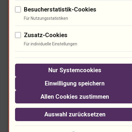
diese Wirkung verstärkt werden? Ich
Besucherstatistik-Cookies
frage den nächsten Experten.
Für Nutzungsstatistiken
Zusatz-Cookies
Ökonomische Bedeutung des
Für individuelle Einstellungen
Jazz
Nur Systemcookies
Einwilligung speichern
Allen Cookies zustimmen
Auswahl zurücksetzen