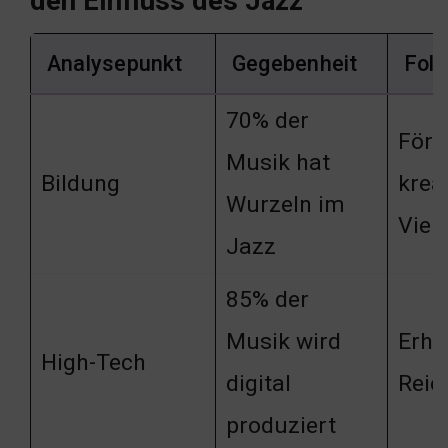
den Einfluss des Jazz
Analysepunkt
Gegebenheit
Fol
70% der
Förd
Musik hat
Bildung
krea
Wurzeln im
Vielf
Jazz
85% der
Musik wird
Erhö
High-Tech
digital
Reic
produziert