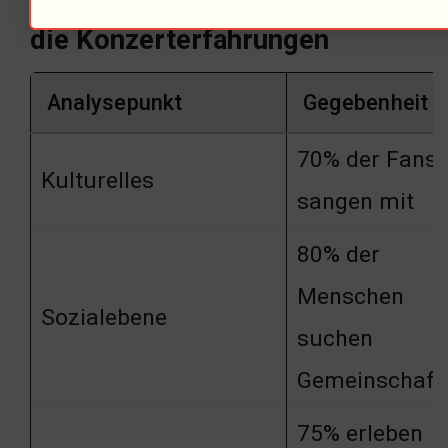
Informationsübersicht über
die Konzerterfahrungen
Analysepunkt
Gegebenheit
70% der Fans
Kulturelles
sangen mit
80% der
Menschen
Sozialebene
suchen
Gemeinschaft
75% erleben