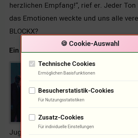
herzlichen Empfang!“, rief er. Jeder Ton
das Emotionen weckte und uns alle vere
BLOCKX?
🍪 Cookie-Auswahl
Ein Blick auf die Band von einem Musike
Technische Cookies
Die 
Ermöglichen Basisfunktionen
gefu
Besucherstatistik-Cookies
Outt
Für Nutzungsstatistiken
Band
Zusatz-Cookies
war.
Für individuelle Einstellungen
Jugend erinnert. Wehlands Ehrlichkeit 