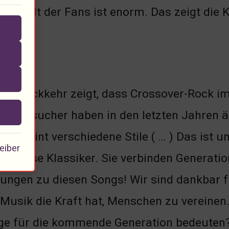
Rückhalt der Fans ist enorm. Das zeigt die 
re Rückkehr zeigt, dass Crossover-Rock im
ertbesucher haben in den letzten Jahren ä
k vereint verschiedene Stile ( … ) Das ist 
eiber
 zeitlose Klassiker. Sie verbinden Generat
ungen zu diesen Songs! Wir sind dankbar f
s Musik die Kraft hat, Menschen zu vereinen
nge für die kommende Generation bedeuten