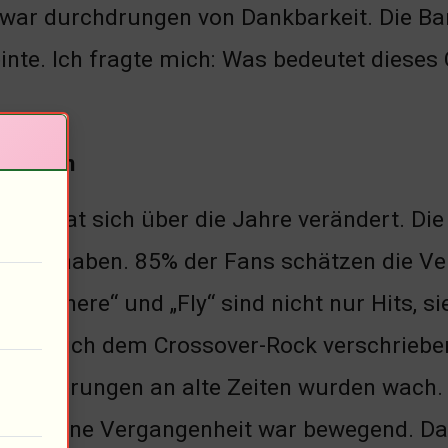
 war durchdrungen von Dankbarkeit. Die Band
inte. Ich fragte mich: Was bedeutet dieses
xperten
Band hat sich über die Jahre verändert. Die
nden haben. 85% der Fans schätzen die Ver
a Nowhere“ und „Fly“ sind nicht nur Hits, s
 hat sich dem Crossover-Rock verschrieben
 Erinnerungen an alte Zeiten wurden wach.
über seine Vergangenheit war bewegend. Da