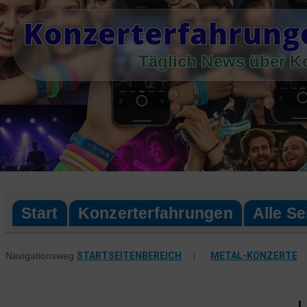
Skip
Konzerterfahrung
to
content
Täglich News über K
Start
Konzerterfahrungen
Alle Se
STARTSEITENBEREICH
|
METAL-KONZERTE
Navigationsweg