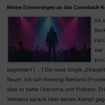
Meine Erinnerungen an das Comeback-K
Ich 
Rock
zurü
war 
zurü
begeistert ( … ) Die neue Single „Straig
Raum. Ich sah Henning Wehland (Frontma
aber er hatte Charisma und Präsenz. E
Wehland sprach über seinen Kampf gegen