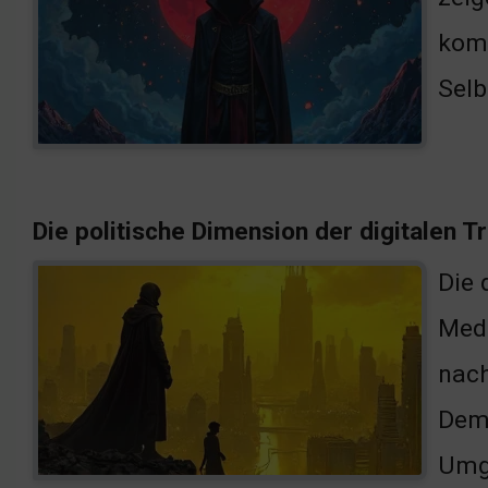
komp
Selb
Die politische Dimension der digitalen 
Die 
Medi
nach
Demo
Umg