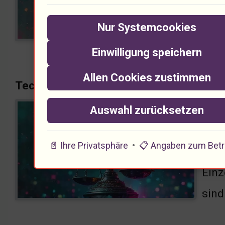
Spra
Nur Systemcookies
zwis
Einwilligung speichern
Allen Cookies zustimmen
Technologie und ihre ethischen Heraus
Tech
Auswahl zurücksetzen
Welt
📄 Ihre Privatsphäre
•
📋 Angaben zum Betr
verb
Einz
sind