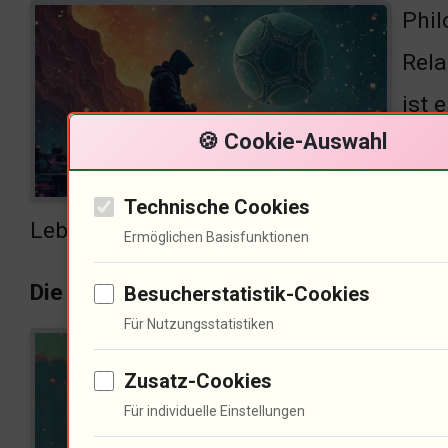
Phil
Rela
ist 
🍪 Cookie-Auswahl
basi
wie 
Technische Cookies
Lebens?
Ermöglichen Basisfunktionen
Die Kultur als Triebfeder der Gesellscha
Besucherstatistik-Cookies
Für Nutzungsstatistiken
Kult
Zusatz-Cookies
bezi
Für individuelle Einstellungen
Bewe