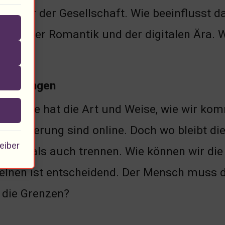
chrohr der Gesellschaft. Wie beeinflusst da
chen der Romantik und der digitalen Ära. 
forderungen
nologie hat die Art und Weise, wie wir kom
bevölkerung sind online. Doch wo bleibt di
eiber
inden als auch trennen. Wie können wir di
elnen ist entscheidend. Der Mensch muss d
 die Grenzen?