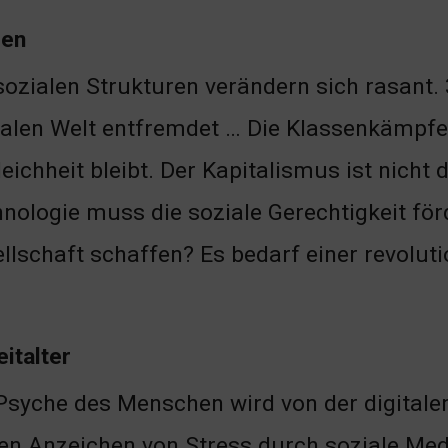
gen
sozialen Strukturen verändern sich rasant
talen Welt entfremdet … Die Klassenkämpfe
eichheit bleibt. Der Kapitalismus ist nicht
nologie muss die soziale Gerechtigkeit för
llschaft schaffen? Es bedarf einer revolu
italter
Psyche des Menschen wird von der digitale
en Anzeichen von Stress durch soziale Medi