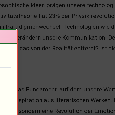
osophische Ideen prägen unsere technologis
tivitätstheorie hat 23% der Physik revolutio
ein Paradigmenwechsel. Technologien wie da
eren, verändern unsere Kommunikation. D
weit ist das von der Realität entfernt? Ist d
ft
ur ist das Fundament, auf dem unsere Wer
ehen Inspiration aus literarischen Werken.
gung, sondern eine Revolution der Emotion