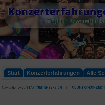
Skip
Konzerterfahrung
to
content
Täglich News über K
Start
Konzerterfahrungen
Alle Se
STARTSEITENBEREICH
|
COUNTRY-KONZERT
Navigationsweg