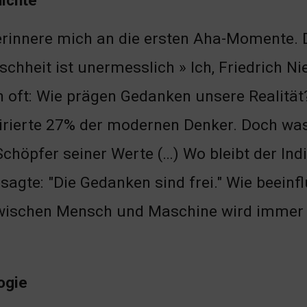
hichte
erinnere mich an die ersten Aha-Momente. D
chheit ist unermesslich » Ich, Friedrich Ni
 oft: Wie prägen Gedanken unsere Realitä
irierte 27% der modernen Denker. Doch was
Schöpfer seiner Werte (…) Wo bleibt der Ind
sagte: "Die Gedanken sind frei." Wie beeinf
zwischen Mensch und Maschine wird immer e
ogie