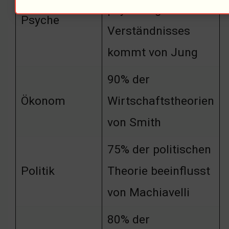
psychologischen
Psyche
Verständnisses
kommt von Jung
90% der
Ökonom
Wirtschaftstheorien
von Smith
75% der politischen
Politik
Theorie beeinflusst
von Machiavelli
80% der