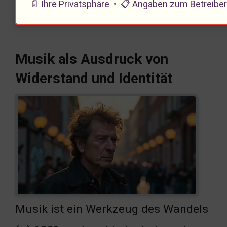
📄 Ihre Privatsphäre
•
📋 Angaben zum Betreibe
den letzten Genie.
Musik als Ausdruck von
Widerstand und Identität
Musik ist ein Werkzeug des Wandels