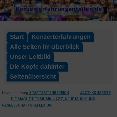
Skip
Konzerterfahrungenteilen.de
to
Täglich News über Konzerte
content
Start
Konzerterfahrungen
Alle Seiten im Überblick
Unser Leitbild
Die Köpfe dahinter
Seitenübersicht
STARTSEITENBEREICH
|
JAZZ-KONZERTE
Navigationsweg
|
DIE MACHT DER MUSIK: JAZZ, NEUE MUSIK UND
GESELLSCHAFTSREFLEXION