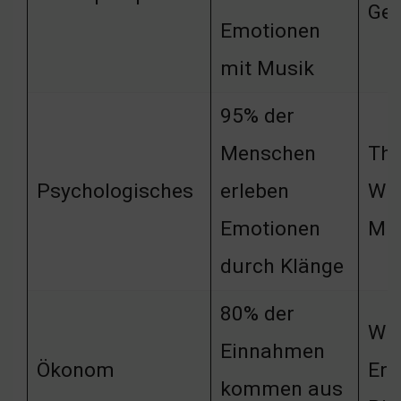
Gem
Emotionen
mit Musik
95% der
Menschen
The
Psychologisches
erleben
Wir
Emotionen
Mu
durch Klänge
80% der
Wir
Einnahmen
Ökonom
Erf
kommen aus