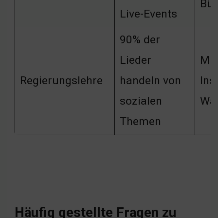
Bü
Live-Events
90% der
Lieder
Mus
Regierungslehre
handeln von
Ins
sozialen
Wa
Themen
Häufig gestellte Fragen zu