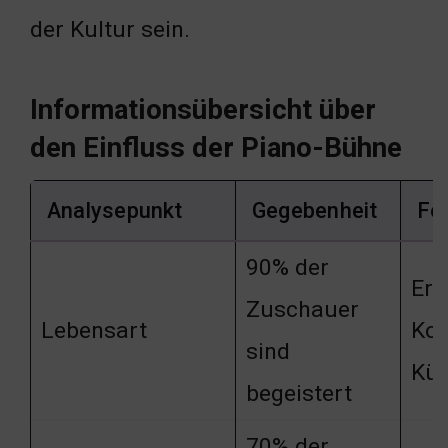
der Kultur sein.
Informationsübersicht über
den Einfluss der Piano-Bühne
Analysepunkt
Gegebenheit
Fo
90% der
Erf
Zuschauer
Lebensart
Kon
sind
Kün
begeistert
70% der