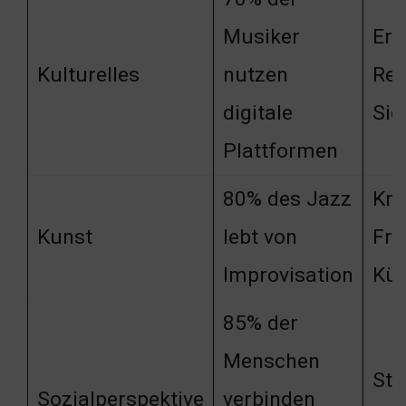
Musiker
Erw
Kulturelles
nutzen
Rei
digitale
Sic
Plattformen
80% des Jazz
Kre
Kunst
lebt von
Fre
Improvisation
Kün
85% der
Menschen
Stä
Sozialperspektive
verbinden