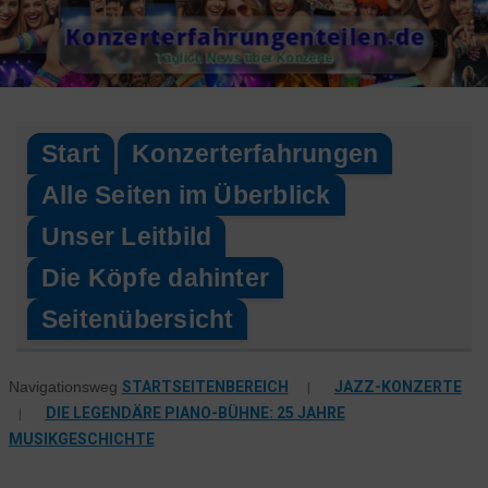
Skip
Konzerterfahrungenteilen.de
to
Täglich News über Konzerte
content
Start
Konzerterfahrungen
Alle Seiten im Überblick
Unser Leitbild
Die Köpfe dahinter
Seitenübersicht
STARTSEITENBEREICH
|
JAZZ-KONZERTE
Navigationsweg
|
DIE LEGENDÄRE PIANO-BÜHNE: 25 JAHRE
MUSIKGESCHICHTE