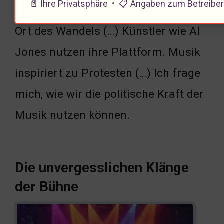
📄 Ihre Privatsphäre
•
📋 Angaben zum Betreibe
Themen ( … ) Die Piano-Bühne ist ein
Ort des Wandels (…) Künstler wie Al
Jones nutzen ihre Plattform. Musik
inspiriert zu Protesten (…) Ich frage
mich, wie wir die politische Kraft der
Musik nutzen können.
Die unvergesslichen Klänge
der Bühne