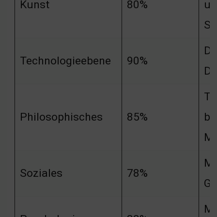
Kunst
80%
un
Sp
Di
Technologieebene
90%
DJ
Te
Philosophisches
85%
be
Mu
Mu
Soziales
78%
Ge
Mu