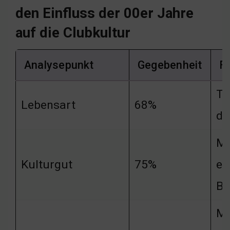
den Einfluss der 00er Jahre
auf die Clubkultur
Analysepunkt
Gegebenheit
F
Tu
Lebensart
68%
de
Mu
Kulturgut
75%
em
Bi
Mu