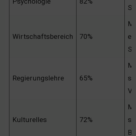
Psychologie
82%
St
Mu
Wirtschaftsbereich
70%
em
St
Mu
Regierungslehre
65%
so
Ve
Mu
Kulturelles
72%
so
Be