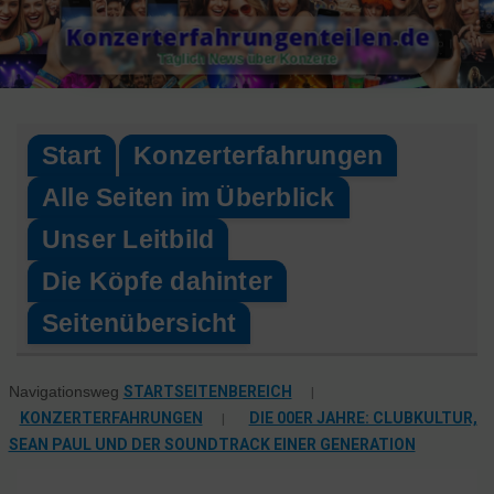
Skip
Konzerterfahrungenteilen.de
to
Täglich News über Konzerte
content
Start
Konzerterfahrungen
Alle Seiten im Überblick
Unser Leitbild
Die Köpfe dahinter
Seitenübersicht
STARTSEITENBEREICH
|
Navigationsweg
KONZERTERFAHRUNGEN
|
DIE 00ER JAHRE: CLUBKULTUR,
SEAN PAUL UND DER SOUNDTRACK EINER GENERATION