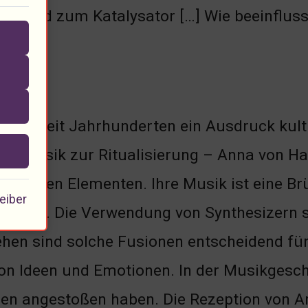
m wird zum Katalysator […] Wie beeinflusst
k ist seit Jahrhunderten ein Ausdruck kultu
en Musik zur Ritualisierung – Anna von H
itionellen Elementen. Ihre Musik ist eine 
eiber
nwart. Die Verwendung von Synthesizern s
hen sind solche Fusionen entscheidend für 
 Ideen und Emotionen. In der Musikgeschich
en angestoßen haben. Die Rezeption von Ann