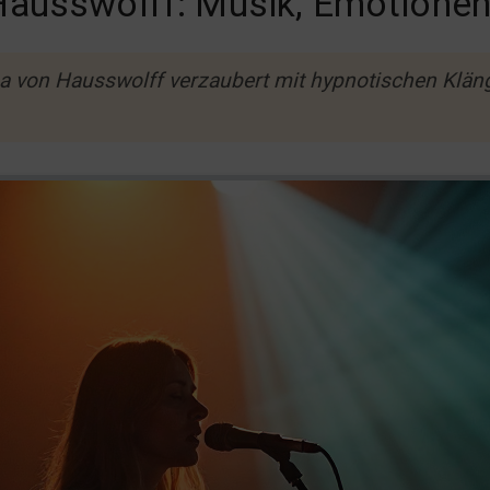
ausswolff: Musik, Emotionen,
 von Hausswolff verzaubert mit hypnotischen Kläng