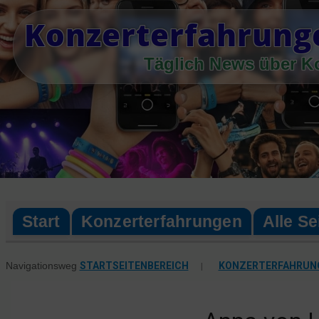
Skip
Konzerterfahrung
to
content
Täglich News über K
Start
Konzerterfahrungen
Alle Se
STARTSEITENBEREICH
|
KONZERTERFAHRUN
Navigationsweg