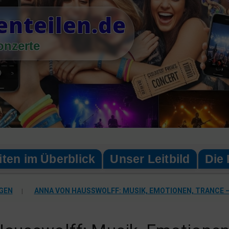
enteilen.de
onzerte
iten im Überblick
Unser Leitbild
Die 
GEN
|
ANNA VON HAUSSWOLFF: MUSIK, EMOTIONEN, TRANCE 