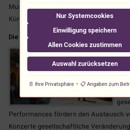
Musik zurückführen. Die Energie im Rau
Nur Systemcookies
Künstler?
Einwilligung speichern
Die Kraft der Musik in der Kultur
Allen Cookies zustimmen
Musi
Auswahl zurücksetzen
nutz
trad
📄 Ihre Privatsphäre
•
📋 Angaben zum Betr
Gege
gese
Performances fördern den Austausch von
Konzerte gesellschaftliche Veränderung