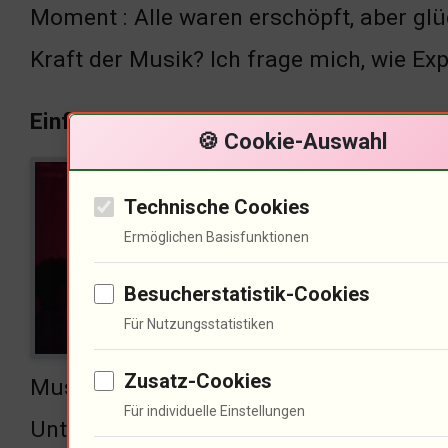
Moment : Alle waren erschöpft, aber gl
Kraft der Musik? Ich frage mich, wie Ex
Einfluss der Live-Performance auf Emot
🍪 Cookie-Auswahl
Musi
Technische Cookies
beri
Ermöglichen Basisfunktionen
Verb
Besucherstatistik-Cookies
der 
Für Nutzungsstatistiken
geme
Zusatz-Cookies
Musik verstärkt. Anna von Hausswolff e
Für individuelle Einstellungen
Unterhaltung. Sie sind emotionale Erlebni