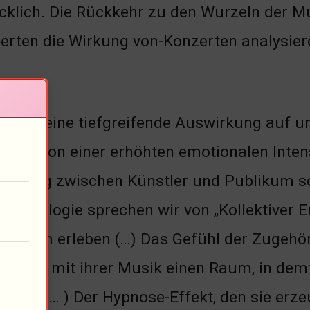
ücklich. Die Rückkehr zu den Wurzeln der 
perten die Wirkung von-Konzerten analysier
ionen
k hat eine tiefgreifende Auswirkung auf 
chten von einer erhöhten emotionalen Inten
indung zwischen Künstler und Publikum sch
Psychologie sprechen wir von „Kollektiver 
insam erleben (…) Das Gefühl der Zugehörig
rzeugt mit ihrer Musik einen Raum, in demf
sse ( … ) Der Hypnose-Effekt, den sie erzeug