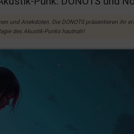
Akustik-Punk: DONOTS und No
onen und Anekdoten. Die DONOTS präsentieren ihr e
Magie des Akustik-Punks hautnah!