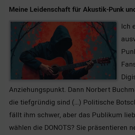
Meine Leidenschaft für Akustik-Punk un
Ich 
ausv
Punk
Fans
Digi
Anziehungspunkt. Dann Norbert Buchmach
die tiefgründig sind (…) Politische Bo
fällt ihm schwer, aber das Publikum lie
wählen die DONOTS? Sie präsentieren ne