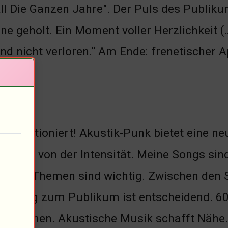
 Die Ganzen Jahre". Der Puls des Publikum
ne geholt. Ein Moment voller Herzlichkeit (
nd nicht verloren.“ Am Ende: frenetischer A
es funktioniert! Akustik-Punk bietet eine 
rascht von der Intensität. Meine Songs sin
tische Themen sind wichtig. Zwischen den 
indung zum Publikum ist entscheidend. 6
sprochen. Akustische Musik schafft Nähe.