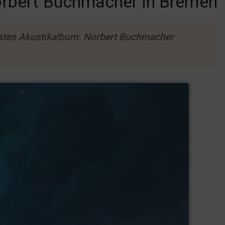
rbert Buchmacher in Bremen
rstes Akustikalbum. Norbert Buchmacher