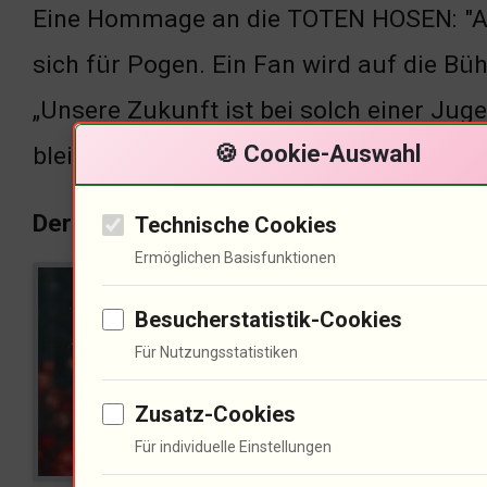
Eine Hommage an die TOTEN HOSEN: "All
sich für Pogen. Ein Fan wird auf die Büh
„Unsere Zukunft ist bei solch einer Juge
🍪 Cookie-Auswahl
bleibt.
Der Auftritt von Norbert Buchmacher
Technische Cookies
Ermöglichen Basisfunktionen
Ja, 
Besucherstatistik-Cookies
über
Für Nutzungsstatistiken
Poli
Zusatz-Cookies
Verb
Für individuelle Einstellungen
ange