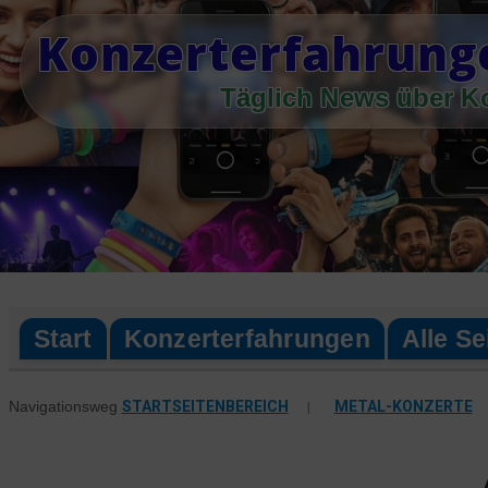
Skip
Konzerterfahrung
to
content
Täglich News über K
Start
Konzerterfahrungen
Alle Se
STARTSEITENBEREICH
|
METAL-KONZERTE
Navigationsweg