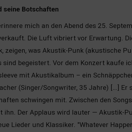
d seine Botschaften
erinnere mich an den Abend des 25. Septe
erkauft. Die Luft vibriert vor Erwartung. 
, zeigen, was Akustik-Punk (akustische Pu
 sind begeistert. Vor dem Konzert kaufe ich
sleeve mit Akustikalbum – ein Schnäppchen
er (Singer/Songwriter, 35 Jahre) […] Er s
tschaften schwingen mit. Zwischen den Song
bt ihn. Der Applaus wird lauter — Akustik-P
ue Lieder und Klassiker. "Whatever Happene